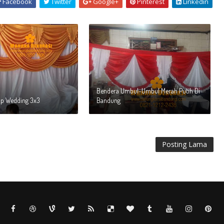
Facebook
Twitter
Google+
Pinterest
Linkedin
Bendera Umbul-Umbul Merah Putih Di
op Wedding 3x3
Bandung
Posting Lama